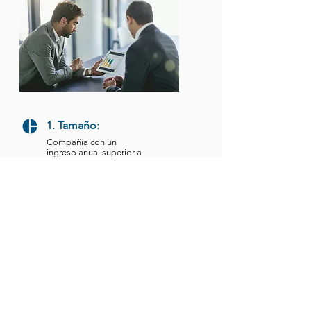
1. Tamaño:
Compañía con un
ingreso anual superior a
1.5 millones de dólares.
2. Ingresos recurrentes:
Una parte importante de los
ingresos debe ser estable y
probable de repertirse en el
futuro.
3. Generación de rentabilidad:
Capacidad de generar márgenes
de utilidad atractivos.